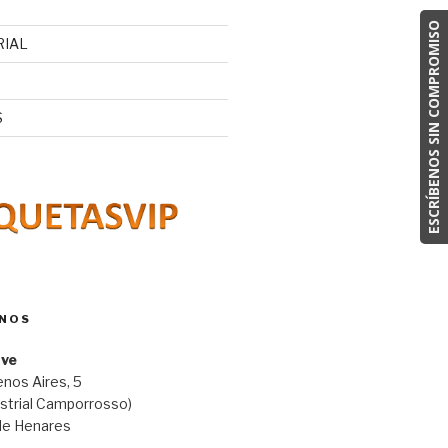
ESCRÍBENOS SIN COMPROMISO
RIAL
S
NOS
ave
nos Aires, 5
ustrial Camporrosso)
de Henares