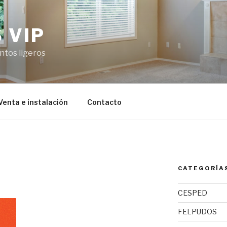
 VIP
ntos ligeros
Venta e instalación
Contacto
CATEGORÍA
CESPED
FELPUDOS