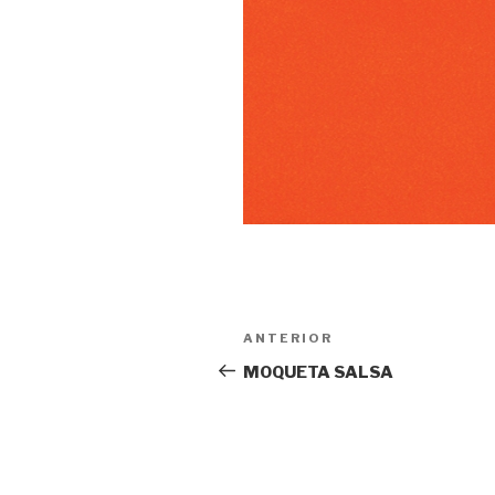
Navegación
ANTERIOR
Entrada
de
anterior:
MOQUETA SALSA
entradas