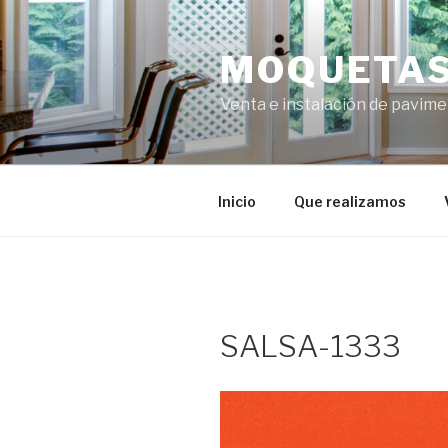
Ir
al
MOQUETAS
contenido
Venta e instalación de pavime
Inicio
Que realizamos
SALSA-1333