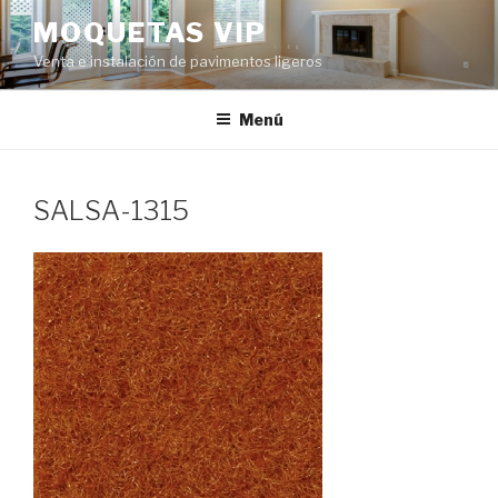
Ir
MOQUETAS VIP
al
Venta e instalación de pavimentos ligeros
contenido
Menú
SALSA-1315