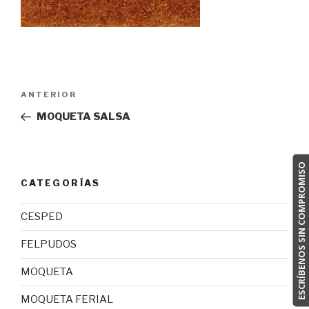
Navegación
ANTERIOR
Entrada
de
anterior:
MOQUETA SALSA
entradas
ESCRÍBENOS SIN COMPROMISO
CATEGORÍAS
CESPED
FELPUDOS
MOQUETA
MOQUETA FERIAL