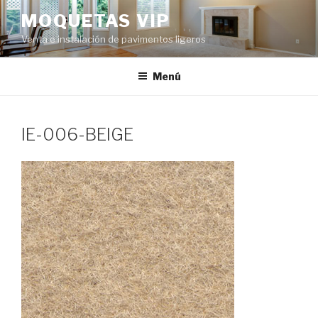
Ir
MOQUETAS VIP
al
Venta e instalación de pavimentos ligeros
contenido
Menú
IE-006-BEIGE