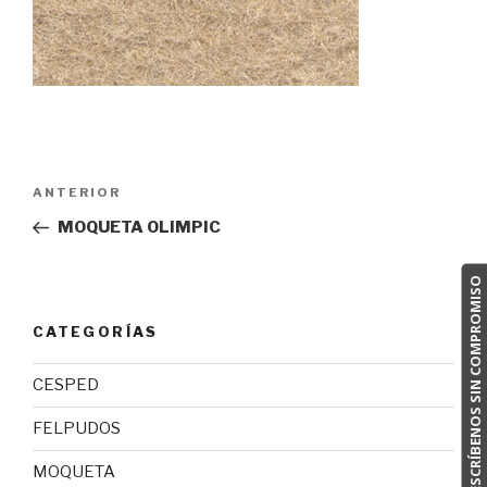
Navegación
ANTERIOR
Entrada
de
anterior:
MOQUETA OLIMPIC
entradas
ESCRÍBENOS SIN COMPROMISO
CATEGORÍAS
CESPED
FELPUDOS
MOQUETA