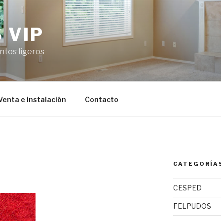
 VIP
ntos ligeros
Venta e instalación
Contacto
CATEGORÍA
CESPED
FELPUDOS