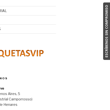
ESCRÍBENOS SIN COMPROMISO
RIAL
S
NOS
ave
nos Aires, 5
ustrial Camporrosso)
de Henares