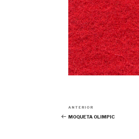
Navegación
ANTERIOR
Entrada
de
anterior:
MOQUETA OLIMPIC
entradas