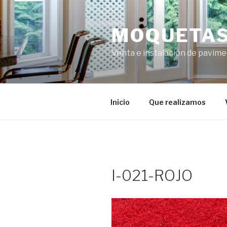
Ir
al
MOQUETAS
contenido
Venta e instalación de pavime
Inicio
Que realizamos
I-021-ROJO